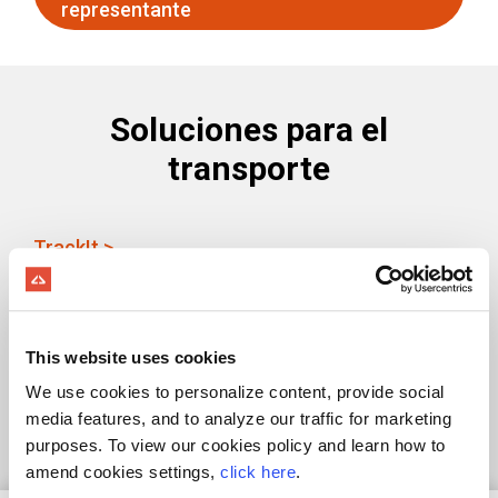
representante
Soluciones para el
transporte
TrackIt >
Controla el desempeño del conductor y de la
flota mientras automatizas por completo el
estado de entregas
This website uses cookies
We use cookies to personalize content, provide social
media features, and to analyze our traffic for marketing
purposes. To view our cookies policy and learn how to
amend cookies settings,
click here
.