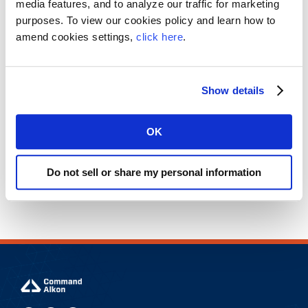
escribe las palabras clave y
media features, and to analyze our traffic for marketing
purposes. To view our cookies policy and learn how to
clic en el botón de búsqueda
amend cookies settings,
click here
.
para descubrir contenido
relevante.
Show details
OK
Do not sell or share my personal information